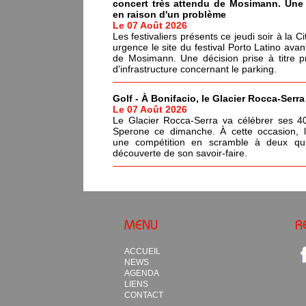
concert très attendu de Mosimann. Une d
en raison d'un problème
Le 07 Août 2026
Les festivaliers présents ce jeudi soir à la C
urgence le site du festival Porto Latino avan
de Mosimann. Une décision prise à titre p
d'infrastructure concernant le parking.
Golf - À Bonifacio, le Glacier Rocca-Serr
Le 07 Août 2026
Le Glacier Rocca-Serra va célébrer ses 4
Sperone ce dimanche. À cette occasion, l'i
une compétition en scramble à deux qui
découverte de son savoir-faire.
MENU
R
ACCUEIL
NEWS
AGENDA
LIENS
CONTACT