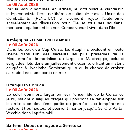
Le 06 Août 2026
Par la voix d'hommes en armes, le groupuscule clandestin
indépendantiste Front de libération nationale corse - Union des
Combattants (FLNC-UC) a vivement rejeté l'autonomie
actuellement en discussion pour l'île et tous ses soutiens,
menaçant également les non-Corses venant vivre dans l'île.
A màghjina - U ballu di u delfinu
Le 06 Août 2026
Dans les eaux du Cap Corse, les dauphins évoluent en toute
liberté dans l'un des secteurs les plus préservés de la
Méditerranée. Immortalisé au large de Macinaggio, celui-ci
surgit des flots dans un jaillissement d'écume, offrant un instant
de grâce à Hyacinthe Sambroni qui a eu la chance de croiser
sa route lors d'une sortie en mer.
U tempu in Corsica
Le 06 Août 2026
Le soleil dominera largement sur l'ensemble de la Corse ce
jeudi, malgré quelques orages qui pourront se développer sur
les reliefs en deuxième partie de journée. Les températures
resteront très hautes, et pourront monter jusqu'à 35°C à Porto-
Vecchio dans l'après-midi.
Sartène- Début de noyade à Senetosa
Le 06 Août 2026