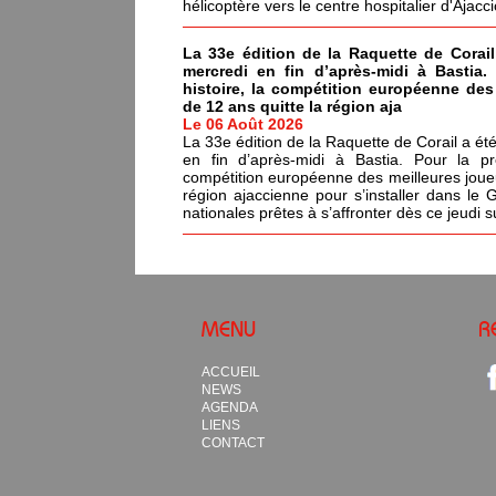
hélicoptère vers le centre hospitalier d'Ajacci
La 33e édition de la Raquette de Corail
mercredi en fin d’après-midi à Bastia.
histoire, la compétition européenne de
de 12 ans quitte la région aja
Le 06 Août 2026
La 33e édition de la Raquette de Corail a été
en fin d’après-midi à Bastia. Pour la pr
compétition européenne des meilleures joue
région ajaccienne pour s’installer dans le 
nationales prêtes à s’affronter dès ce jeudi s
MENU
R
ACCUEIL
NEWS
AGENDA
LIENS
CONTACT