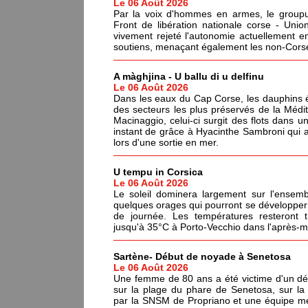
Le 06 Août 2026
Par la voix d'hommes en armes, le groupus
Front de libération nationale corse - Un
vivement rejeté l'autonomie actuellement en
soutiens, menaçant également les non-Corses
A màghjina - U ballu di u delfinu
Le 06 Août 2026
Dans les eaux du Cap Corse, les dauphins év
des secteurs les plus préservés de la Médi
Macinaggio, celui-ci surgit des flots dans un
instant de grâce à Hyacinthe Sambroni qui a
lors d'une sortie en mer.
U tempu in Corsica
Le 06 Août 2026
Le soleil dominera largement sur l'ensemb
quelques orages qui pourront se développer 
de journée. Les températures resteront 
jusqu'à 35°C à Porto-Vecchio dans l'après-mi
Sartène- Début de noyade à Senetosa
Le 06 Août 2026
Une femme de 80 ans a été victime d'un dé
sur la plage du phare de Senetosa, sur 
par la SNSM de Propriano et une équipe méd