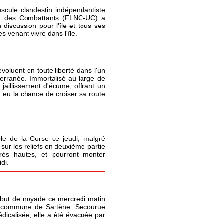
cule clandestin indépendantiste
ion des Combattants (FLNC-UC) a
 discussion pour l'île et tous ses
 venant vivre dans l'île.
oluent en toute liberté dans l'un
terranée. Immortalisé au large de
 jaillissement d'écume, offrant un
 eu la chance de croiser sa route
le de la Corse ce jeudi, malgré
sur les reliefs en deuxième partie
très hautes, et pourront monter
di.
but de noyade ce mercredi matin
la commune de Sartène. Secourue
icalisée, elle a été évacuée par