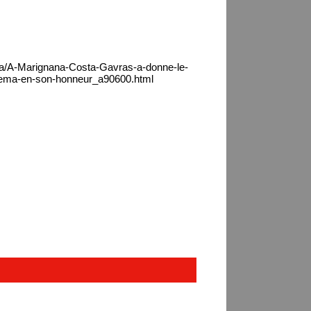
ica/A-Marignana-Costa-Gavras-a-donne-le-
inema-en-son-honneur_a90600.html