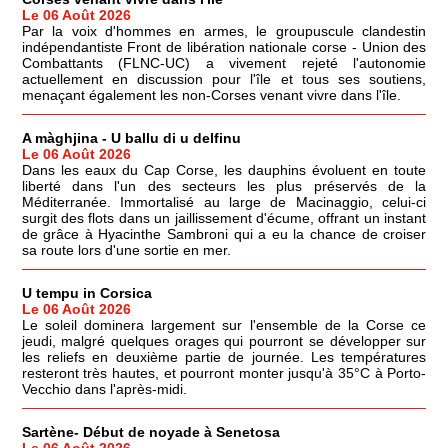
Le 06 Août 2026
Par la voix d'hommes en armes, le groupuscule clandestin
indépendantiste Front de libération nationale corse - Union des
Combattants (FLNC-UC) a vivement rejeté l'autonomie
actuellement en discussion pour l'île et tous ses soutiens,
menaçant également les non-Corses venant vivre dans l'île.
A màghjina - U ballu di u delfinu
Le 06 Août 2026
Dans les eaux du Cap Corse, les dauphins évoluent en toute
liberté dans l'un des secteurs les plus préservés de la
Méditerranée. Immortalisé au large de Macinaggio, celui-ci
surgit des flots dans un jaillissement d'écume, offrant un instant
de grâce à Hyacinthe Sambroni qui a eu la chance de croiser
sa route lors d'une sortie en mer.
U tempu in Corsica
Le 06 Août 2026
Le soleil dominera largement sur l'ensemble de la Corse ce
jeudi, malgré quelques orages qui pourront se développer sur
les reliefs en deuxième partie de journée. Les températures
resteront très hautes, et pourront monter jusqu'à 35°C à Porto-
Vecchio dans l'après-midi.
Sartène- Début de noyade à Senetosa
Le 06 Août 2026