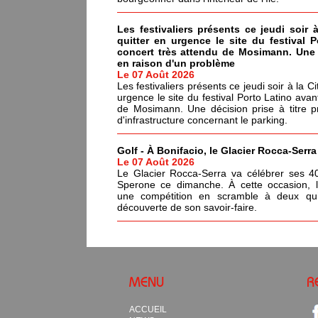
Les festivaliers présents ce jeudi soir 
quitter en urgence le site du festival 
concert très attendu de Mosimann. Une d
en raison d'un problème
Le 07 Août 2026
Les festivaliers présents ce jeudi soir à la C
urgence le site du festival Porto Latino avan
de Mosimann. Une décision prise à titre p
d'infrastructure concernant le parking.
Golf - À Bonifacio, le Glacier Rocca-Serr
Le 07 Août 2026
Le Glacier Rocca-Serra va célébrer ses 4
Sperone ce dimanche. À cette occasion, l'i
une compétition en scramble à deux qui
découverte de son savoir-faire.
MENU
R
ACCUEIL