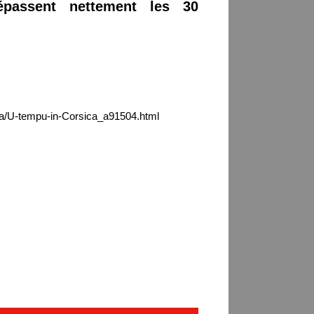
épassent nettement les 30
ca/U-tempu-in-Corsica_a91504.html