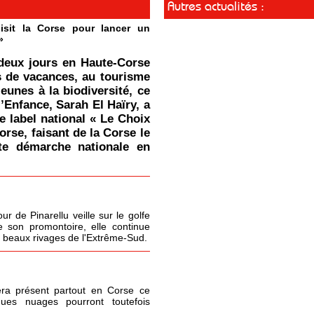
Autres actualités :
isit la Corse pour lancer un
»
deux jours en Haute-Corse
s de vacances, au tourisme
jeunes à la biodiversité, ce
l’Enfance, Sarah El Haïry, a
le label national « Le Choix
orse, faisant de la Corse le
tte démarche nationale en
r de Pinarellu veille sur le golfe
 son promontoire, elle continue
s beaux rivages de l'Extrême-Sud.
era présent partout en Corse ce
ques nuages pourront toutefois