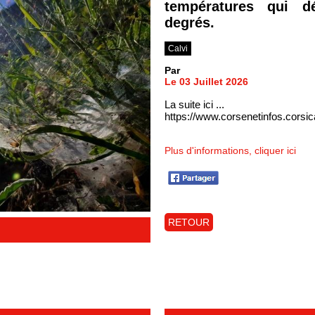
températures qui d
degrés.
Calvi
Par
Le 03 Juillet 2026
La suite ici ...
https://www.corsenetinfos.corsi
Plus d'informations, cliquer ici
RETOUR