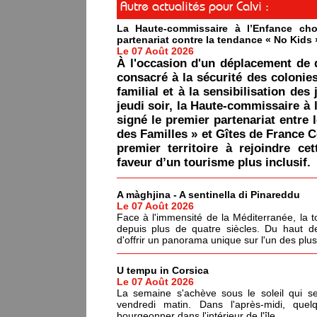
Autre actualités pour Calvi :
La Haute-commissaire à l’Enfance cho
partenariat contre la tendance « No Kids 
Le 07 Août 2026
À l'occasion d'un déplacement de 
consacré à la sécurité des colonie
familial et à la sensibilisation des 
jeudi soir, la Haute-commissaire à 
signé le premier partenariat entre 
des Familles » et Gîtes de France C
premier territoire à rejoindre ce
faveur d’un tourisme plus inclusif.
A màghjina - A sentinella di Pinareddu
Le 07 Août 2026
Face à l'immensité de la Méditerranée, la tou
depuis plus de quatre siècles. Du haut de
d'offrir un panorama unique sur l'un des plu
U tempu in Corsica
Le 07 Août 2026
La semaine s'achève sous le soleil qui s
vendredi matin. Dans l'après-midi, quel
bourgeonner dans l'intérieur de l'île.