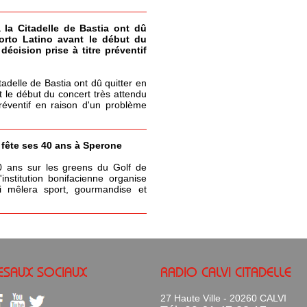
à la Citadelle de Bastia ont dû
Porto Latino avant le début du
écision prise à titre préventif
itadelle de Bastia ont dû quitter en
t le début du concert très attendu
réventif en raison d'un problème
a fête ses 40 ans à Sperone
0 ans sur les greens du Golf de
nstitution bonifacienne organise
 mêlera sport, gourmandise et
ESAUX SOCIAUX
RADIO CALVI CITADELLE
27 Haute Ville - 20260 CALVI