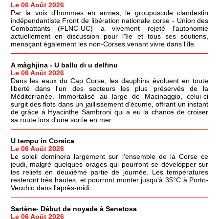
Le 06 Août 2026
Par la voix d'hommes en armes, le groupuscule clandestin
indépendantiste Front de libération nationale corse - Union des
Combattants (FLNC-UC) a vivement rejeté l'autonomie
actuellement en discussion pour l'île et tous ses soutiens,
menaçant également les non-Corses venant vivre dans l'île.
A màghjina - U ballu di u delfinu
Le 06 Août 2026
Dans les eaux du Cap Corse, les dauphins évoluent en toute
liberté dans l'un des secteurs les plus préservés de la
Méditerranée. Immortalisé au large de Macinaggio, celui-ci
surgit des flots dans un jaillissement d'écume, offrant un instant
de grâce à Hyacinthe Sambroni qui a eu la chance de croiser
sa route lors d'une sortie en mer.
U tempu in Corsica
Le 06 Août 2026
Le soleil dominera largement sur l'ensemble de la Corse ce
jeudi, malgré quelques orages qui pourront se développer sur
les reliefs en deuxième partie de journée. Les températures
resteront très hautes, et pourront monter jusqu'à 35°C à Porto-
Vecchio dans l'après-midi.
Sartène- Début de noyade à Senetosa
Le 06 Août 2026