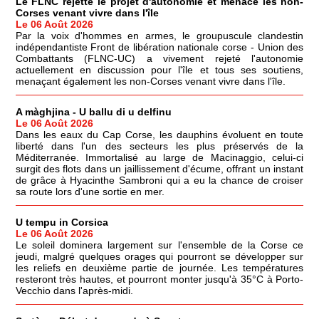
Le FLNC rejette le projet d'autonomie et menace les non-
Corses venant vivre dans l'île
Le 06 Août 2026
Par la voix d'hommes en armes, le groupuscule clandestin
indépendantiste Front de libération nationale corse - Union des
Combattants (FLNC-UC) a vivement rejeté l'autonomie
actuellement en discussion pour l'île et tous ses soutiens,
menaçant également les non-Corses venant vivre dans l'île.
A màghjina - U ballu di u delfinu
Le 06 Août 2026
Dans les eaux du Cap Corse, les dauphins évoluent en toute
liberté dans l'un des secteurs les plus préservés de la
Méditerranée. Immortalisé au large de Macinaggio, celui-ci
surgit des flots dans un jaillissement d'écume, offrant un instant
de grâce à Hyacinthe Sambroni qui a eu la chance de croiser
sa route lors d'une sortie en mer.
U tempu in Corsica
Le 06 Août 2026
Le soleil dominera largement sur l'ensemble de la Corse ce
jeudi, malgré quelques orages qui pourront se développer sur
les reliefs en deuxième partie de journée. Les températures
resteront très hautes, et pourront monter jusqu'à 35°C à Porto-
Vecchio dans l'après-midi.