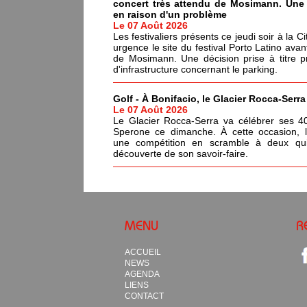
concert très attendu de Mosimann. Une d
en raison d'un problème
Le 07 Août 2026
Les festivaliers présents ce jeudi soir à la C
urgence le site du festival Porto Latino avan
de Mosimann. Une décision prise à titre p
d'infrastructure concernant le parking.
Golf - À Bonifacio, le Glacier Rocca-Serr
Le 07 Août 2026
Le Glacier Rocca-Serra va célébrer ses 4
Sperone ce dimanche. À cette occasion, l'i
une compétition en scramble à deux qui
découverte de son savoir-faire.
MENU
R
ACCUEIL
NEWS
AGENDA
LIENS
CONTACT