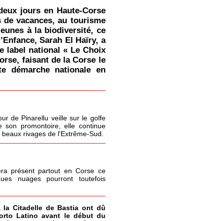
deux jours en Haute-Corse
s de vacances, au tourisme
jeunes à la biodiversité, ce
l’Enfance, Sarah El Haïry, a
le label national « Le Choix
orse, faisant de la Corse le
tte démarche nationale en
r de Pinarellu veille sur le golfe
 son promontoire, elle continue
s beaux rivages de l'Extrême-Sud.
era présent partout en Corse ce
ques nuages pourront toutefois
à la Citadelle de Bastia ont dû
Porto Latino avant le début du