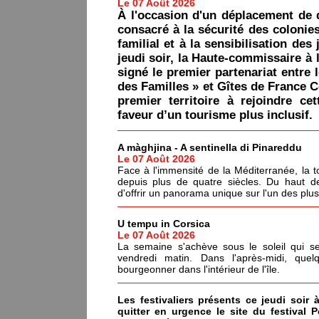
Le 07 Août 2026
À l'occasion d'un déplacement de 
consacré à la sécurité des colonie
familial et à la sensibilisation des 
jeudi soir, la Haute-commissaire à 
signé le premier partenariat entre 
des Familles » et Gîtes de France C
premier territoire à rejoindre ce
faveur d’un tourisme plus inclusif.
A màghjina - A sentinella di Pinareddu
Le 07 Août 2026
Face à l'immensité de la Méditerranée, la tou
depuis plus de quatre siècles. Du haut de
d'offrir un panorama unique sur l'un des plu
U tempu in Corsica
Le 07 Août 2026
La semaine s'achève sous le soleil qui s
vendredi matin. Dans l'après-midi, quel
bourgeonner dans l'intérieur de l'île.
Les festivaliers présents ce jeudi soir 
quitter en urgence le site du festival 