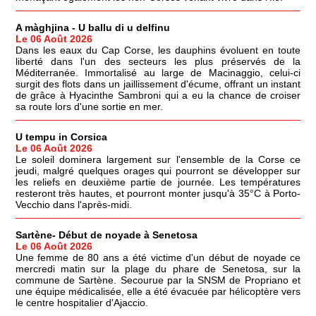
A màghjina - U ballu di u delfinu
Le 06 Août 2026
Dans les eaux du Cap Corse, les dauphins évoluent en toute
liberté dans l'un des secteurs les plus préservés de la
Méditerranée. Immortalisé au large de Macinaggio, celui-ci
surgit des flots dans un jaillissement d'écume, offrant un instant
de grâce à Hyacinthe Sambroni qui a eu la chance de croiser
sa route lors d'une sortie en mer.
U tempu in Corsica
Le 06 Août 2026
Le soleil dominera largement sur l'ensemble de la Corse ce
jeudi, malgré quelques orages qui pourront se développer sur
les reliefs en deuxième partie de journée. Les températures
resteront très hautes, et pourront monter jusqu'à 35°C à Porto-
Vecchio dans l'après-midi.
Sartène- Début de noyade à Senetosa
Le 06 Août 2026
Une femme de 80 ans a été victime d'un début de noyade ce
mercredi matin sur la plage du phare de Senetosa, sur la
commune de Sartène. Secourue par la SNSM de Propriano et
une équipe médicalisée, elle a été évacuée par hélicoptère vers
le centre hospitalier d'Ajaccio.