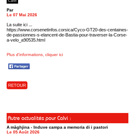
Calvi
Par
Le 07 Mai 2026
La suite ici ...
https://www.corsenetinfos.corsica/Cyco-GT20-des-centaines-
de-passionnes-s-elancent-de-Bastia-pour-traverser-la-Corse-
a-velo_a90535.html
Plus d'informations, cliquer ici
RETOUR
Autre actualités pour Calvi :
A màghjina - Induve campa a memoria di i pastori
Le 05 Août 2026