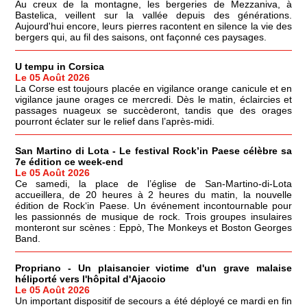
Au creux de la montagne, les bergeries de Mezzaniva, à
Bastelica, veillent sur la vallée depuis des générations.
Aujourd'hui encore, leurs pierres racontent en silence la vie des
bergers qui, au fil des saisons, ont façonné ces paysages.
U tempu in Corsica
Le 05 Août 2026
La Corse est toujours placée en vigilance orange canicule et en
vigilance jaune orages ce mercredi. Dès le matin, éclaircies et
passages nuageux se succèderont, tandis que des orages
pourront éclater sur le relief dans l’après-midi.
San Martino di Lota - Le festival Rock’in Paese célèbre sa
7e édition ce week-end
Le 05 Août 2026
Ce samedi, la place de l’église de San-Martino-di-Lota
accueillera, de 20 heures à 2 heures du matin, la nouvelle
édition de Rock‘in Paese. Un événement incontournable pour
les passionnés de musique de rock. Trois groupes insulaires
monteront sur scènes : Eppò, The Monkeys et Boston Georges
Band.
Propriano - Un plaisancier victime d'un grave malaise
héliporté vers l'hôpital d'Ajaccio
Le 05 Août 2026
Un important dispositif de secours a été déployé ce mardi en fin