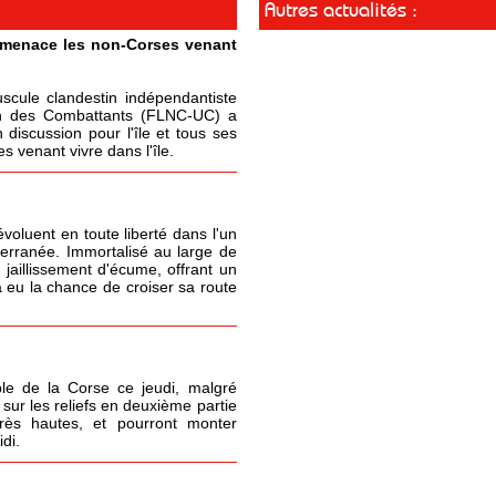
Autres actualités :
t menace les non-Corses venant
cule clandestin indépendantiste
ion des Combattants (FLNC-UC) a
 discussion pour l'île et tous ses
 venant vivre dans l'île.
oluent en toute liberté dans l'un
terranée. Immortalisé au large de
 jaillissement d'écume, offrant un
 eu la chance de croiser sa route
le de la Corse ce jeudi, malgré
sur les reliefs en deuxième partie
très hautes, et pourront monter
di.