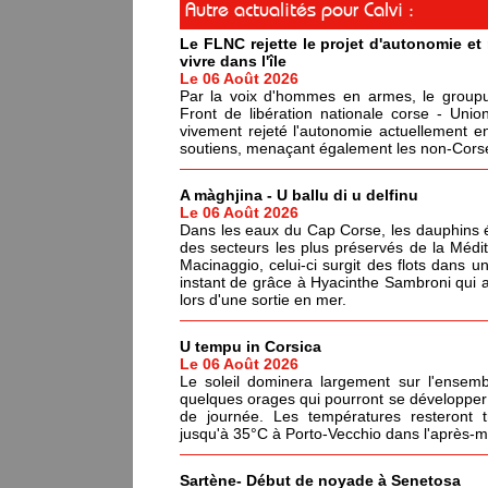
Autre actualités pour Calvi :
Le FLNC rejette le projet d'autonomie e
vivre dans l'île
Le 06 Août 2026
Par la voix d'hommes en armes, le groupus
Front de libération nationale corse - Un
vivement rejeté l'autonomie actuellement en
soutiens, menaçant également les non-Corses
A màghjina - U ballu di u delfinu
Le 06 Août 2026
Dans les eaux du Cap Corse, les dauphins év
des secteurs les plus préservés de la Médi
Macinaggio, celui-ci surgit des flots dans un
instant de grâce à Hyacinthe Sambroni qui a
lors d'une sortie en mer.
U tempu in Corsica
Le 06 Août 2026
Le soleil dominera largement sur l'ensemb
quelques orages qui pourront se développer 
de journée. Les températures resteront 
jusqu'à 35°C à Porto-Vecchio dans l'après-mi
Sartène- Début de noyade à Senetosa