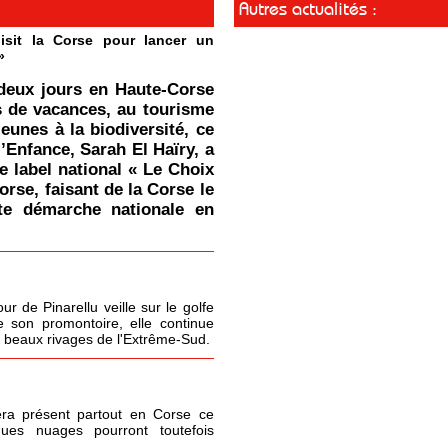
Autres actualités :
isit la Corse pour lancer un
»
deux jours en Haute-Corse
s de vacances, au tourisme
jeunes à la biodiversité, ce
l’Enfance, Sarah El Haïry, a
le label national « Le Choix
orse, faisant de la Corse le
tte démarche nationale en
r de Pinarellu veille sur le golfe
 son promontoire, elle continue
s beaux rivages de l'Extrême-Sud.
era présent partout en Corse ce
ques nuages pourront toutefois