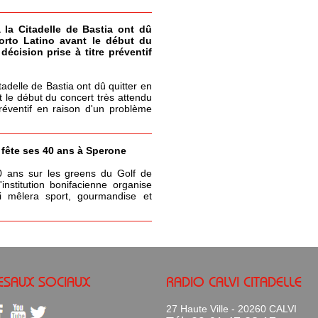
à la Citadelle de Bastia ont dû
Porto Latino avant le début du
écision prise à titre préventif
itadelle de Bastia ont dû quitter en
t le début du concert très attendu
réventif en raison d'un problème
a fête ses 40 ans à Sperone
0 ans sur les greens du Golf de
nstitution bonifacienne organise
 mêlera sport, gourmandise et
ESAUX SOCIAUX
RADIO CALVI CITADELLE
27 Haute Ville - 20260 CALVI