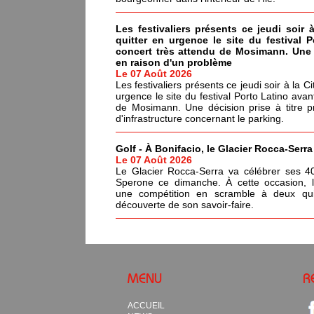
Les festivaliers présents ce jeudi soir 
quitter en urgence le site du festival 
concert très attendu de Mosimann. Une d
en raison d'un problème
Le 07 Août 2026
Les festivaliers présents ce jeudi soir à la C
urgence le site du festival Porto Latino avan
de Mosimann. Une décision prise à titre p
d'infrastructure concernant le parking.
Golf - À Bonifacio, le Glacier Rocca-Serr
Le 07 Août 2026
Le Glacier Rocca-Serra va célébrer ses 4
Sperone ce dimanche. À cette occasion, l'i
une compétition en scramble à deux qui
découverte de son savoir-faire.
MENU
R
ACCUEIL