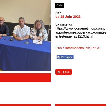
Calvi
Par
Le 18 Juin 2026
La suite ici ...
https://www.corsenetinfos.corsi
apporte-son-soutien-aux-comite
entretenue_a91219.html
Plus d'informations, cliquer ici
RETOUR