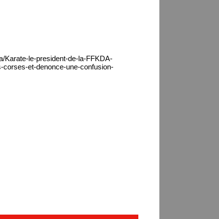
ca/Karate-le-president-de-la-FFKDA-
s-corses-et-denonce-une-confusion-