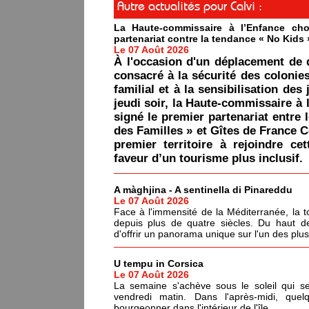
Autre actualités pour Calvi :
La Haute-commissaire à l’Enfance cho
partenariat contre la tendance « No Kids 
Le 07 Août 2026
À l'occasion d'un déplacement de 
consacré à la sécurité des colonie
familial et à la sensibilisation des 
jeudi soir, la Haute-commissaire à 
signé le premier partenariat entre 
des Familles » et Gîtes de France C
premier territoire à rejoindre ce
faveur d’un tourisme plus inclusif.
A màghjina - A sentinella di Pinareddu
Le 07 Août 2026
Face à l'immensité de la Méditerranée, la tou
depuis plus de quatre siècles. Du haut de
d'offrir un panorama unique sur l'un des plu
U tempu in Corsica
Le 07 Août 2026
La semaine s'achève sous le soleil qui s
vendredi matin. Dans l'après-midi, quel
bourgeonner dans l'intérieur de l'île.