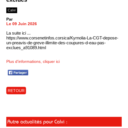
Calvi
Par
Le 09 Juin 2026
La suite ici ...
https://www.corsenetinfos.corsica/Kyrnolia-La-CGT-depose-
un-preavis-de-greve-illimite-des-coupures-d-eau-pas-
exclues_a91089.html
Plus d'informations, cliquer ici
RETOUR
Autre actualités pour Calvi :