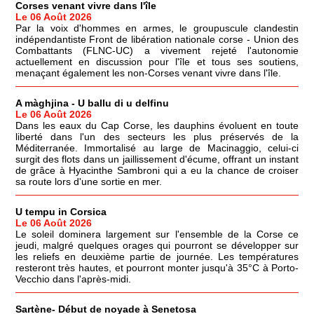
Corses venant vivre dans l'île
Le 06 Août 2026
Par la voix d'hommes en armes, le groupuscule clandestin
indépendantiste Front de libération nationale corse - Union des
Combattants (FLNC-UC) a vivement rejeté l'autonomie
actuellement en discussion pour l'île et tous ses soutiens,
menaçant également les non-Corses venant vivre dans l'île.
A màghjina - U ballu di u delfinu
Le 06 Août 2026
Dans les eaux du Cap Corse, les dauphins évoluent en toute
liberté dans l'un des secteurs les plus préservés de la
Méditerranée. Immortalisé au large de Macinaggio, celui-ci
surgit des flots dans un jaillissement d'écume, offrant un instant
de grâce à Hyacinthe Sambroni qui a eu la chance de croiser
sa route lors d'une sortie en mer.
U tempu in Corsica
Le 06 Août 2026
Le soleil dominera largement sur l'ensemble de la Corse ce
jeudi, malgré quelques orages qui pourront se développer sur
les reliefs en deuxième partie de journée. Les températures
resteront très hautes, et pourront monter jusqu'à 35°C à Porto-
Vecchio dans l'après-midi.
Sartène- Début de noyade à Senetosa