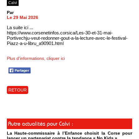
Calvi
Par
Le 29 Mai 2026
La suite ici ...
https://www.corsenetinfos.corsica/Les-30-et-31-mai-
Portivechju-veut-redonner-gout-a-la-lecture-avec-le-festival-
Piazz-a-u-libru_a90901.html
Plus d'informations, cliquer ici
RETOUR
Autre actualités pour Calvi :
La Haute-commissaire à l’Enfance choisit la Corse pour
lancer un partenariat contre la tendance « No Kids »