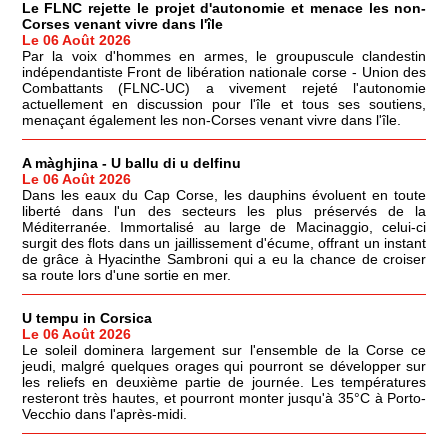
Le FLNC rejette le projet d'autonomie et menace les non-
Corses venant vivre dans l'île
Le 06 Août 2026
Par la voix d'hommes en armes, le groupuscule clandestin
indépendantiste Front de libération nationale corse - Union des
Combattants (FLNC-UC) a vivement rejeté l'autonomie
actuellement en discussion pour l'île et tous ses soutiens,
menaçant également les non-Corses venant vivre dans l'île.
A màghjina - U ballu di u delfinu
Le 06 Août 2026
Dans les eaux du Cap Corse, les dauphins évoluent en toute
liberté dans l'un des secteurs les plus préservés de la
Méditerranée. Immortalisé au large de Macinaggio, celui-ci
surgit des flots dans un jaillissement d'écume, offrant un instant
de grâce à Hyacinthe Sambroni qui a eu la chance de croiser
sa route lors d'une sortie en mer.
U tempu in Corsica
Le 06 Août 2026
Le soleil dominera largement sur l'ensemble de la Corse ce
jeudi, malgré quelques orages qui pourront se développer sur
les reliefs en deuxième partie de journée. Les températures
resteront très hautes, et pourront monter jusqu'à 35°C à Porto-
Vecchio dans l'après-midi.