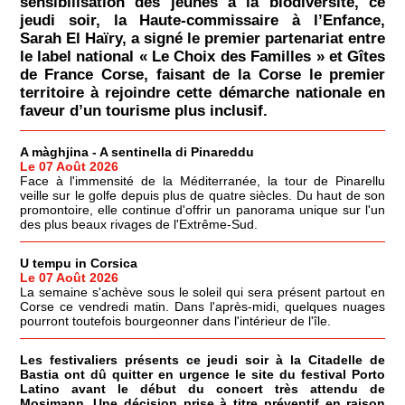
sensibilisation des jeunes à la biodiversité, ce
jeudi soir, la Haute-commissaire à l’Enfance,
Sarah El Haïry, a signé le premier partenariat entre
le label national « Le Choix des Familles » et Gîtes
de France Corse, faisant de la Corse le premier
territoire à rejoindre cette démarche nationale en
faveur d’un tourisme plus inclusif.
A màghjina - A sentinella di Pinareddu
Le 07 Août 2026
Face à l'immensité de la Méditerranée, la tour de Pinarellu
veille sur le golfe depuis plus de quatre siècles. Du haut de son
promontoire, elle continue d'offrir un panorama unique sur l'un
des plus beaux rivages de l'Extrême-Sud.
U tempu in Corsica
Le 07 Août 2026
La semaine s'achève sous le soleil qui sera présent partout en
Corse ce vendredi matin. Dans l'après-midi, quelques nuages
pourront toutefois bourgeonner dans l'intérieur de l'île.
Les festivaliers présents ce jeudi soir à la Citadelle de
Bastia ont dû quitter en urgence le site du festival Porto
Latino avant le début du concert très attendu de
Mosimann. Une décision prise à titre préventif en raison