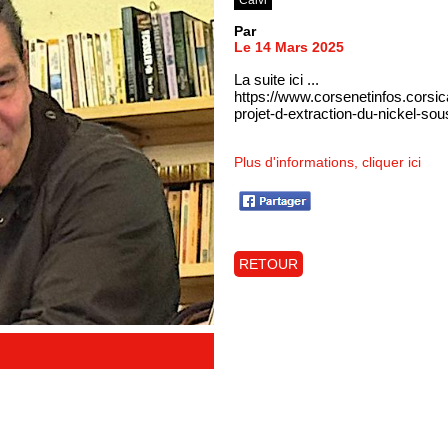
Par
Le 14 Mars 2025
La suite ici ...
https://www.corsenetinfos.corsi
projet-d-extraction-du-nickel-s
Plus d'informations, cliquer ici
RETOUR