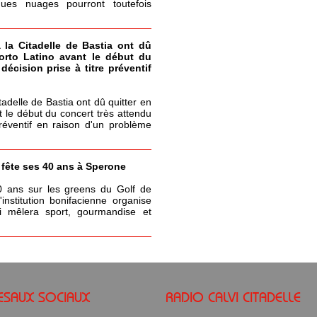
ques nuages pourront toutefois
à la Citadelle de Bastia ont dû
Porto Latino avant le début du
écision prise à titre préventif
itadelle de Bastia ont dû quitter en
t le début du concert très attendu
réventif en raison d'un problème
a fête ses 40 ans à Sperone
0 ans sur les greens du Golf de
nstitution bonifacienne organise
 mêlera sport, gourmandise et
ESAUX SOCIAUX
RADIO CALVI CITADELLE