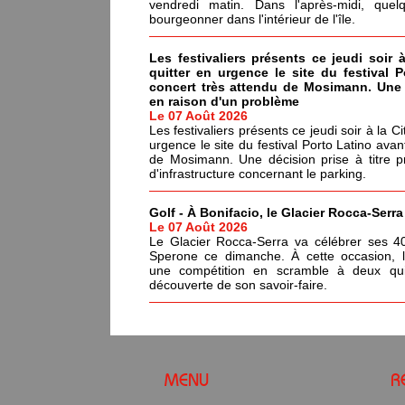
vendredi matin. Dans l'après-midi, quel
bourgeonner dans l'intérieur de l'île.
Les festivaliers présents ce jeudi soir 
quitter en urgence le site du festival 
concert très attendu de Mosimann. Une d
en raison d'un problème
Le 07 Août 2026
Les festivaliers présents ce jeudi soir à la C
urgence le site du festival Porto Latino avan
de Mosimann. Une décision prise à titre p
d'infrastructure concernant le parking.
Golf - À Bonifacio, le Glacier Rocca-Serr
Le 07 Août 2026
Le Glacier Rocca-Serra va célébrer ses 4
Sperone ce dimanche. À cette occasion, l'i
une compétition en scramble à deux qui
découverte de son savoir-faire.
MENU
R