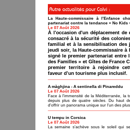
Autre actualités pour Calvi :
La Haute-commissaire à l’Enfance cho
partenariat contre la tendance « No Kids 
Le 07 Août 2026
À l'occasion d'un déplacement de 
consacré à la sécurité des colonie
familial et à la sensibilisation des 
jeudi soir, la Haute-commissaire à 
signé le premier partenariat entre 
des Familles » et Gîtes de France C
premier territoire à rejoindre ce
faveur d’un tourisme plus inclusif.
A màghjina - A sentinella di Pinareddu
Le 07 Août 2026
Face à l'immensité de la Méditerranée, la tou
depuis plus de quatre siècles. Du haut de
d'offrir un panorama unique sur l'un des plu
U tempu in Corsica
Le 07 Août 2026
La semaine s'achève sous le soleil qui s