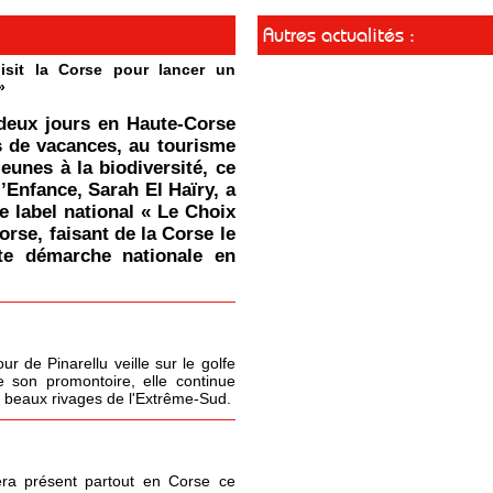
Autres actualités :
isit la Corse pour lancer un
»
deux jours en Haute-Corse
s de vacances, au tourisme
jeunes à la biodiversité, ce
l’Enfance, Sarah El Haïry, a
le label national « Le Choix
orse, faisant de la Corse le
tte démarche nationale en
r de Pinarellu veille sur le golfe
 son promontoire, elle continue
s beaux rivages de l'Extrême-Sud.
era présent partout en Corse ce