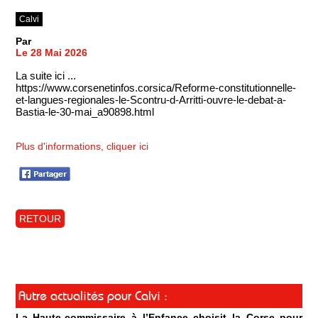
Calvi
Par
Le 28 Mai 2026
La suite ici ...
https://www.corsenetinfos.corsica/Reforme-constitutionnelle-
et-langues-regionales-le-Scontru-d-Arritti-ouvre-le-debat-a-
Bastia-le-30-mai_a90898.html
Plus d'informations, cliquer ici
RETOUR
Autre actualités pour Calvi :
La Haute-commissaire à l’Enfance choisit la Corse pour