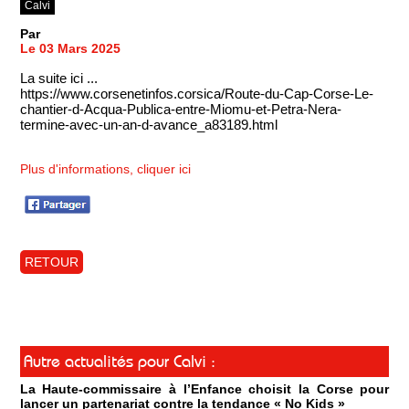
Calvi
Par
Le 03 Mars 2025
La suite ici ...
https://www.corsenetinfos.corsica/Route-du-Cap-Corse-Le-
chantier-d-Acqua-Publica-entre-Miomu-et-Petra-Nera-
termine-avec-un-an-d-avance_a83189.html
Plus d'informations, cliquer ici
RETOUR
Autre actualités pour Calvi :
La Haute-commissaire à l’Enfance choisit la Corse pour
lancer un partenariat contre la tendance « No Kids »