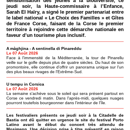
sensibilisation des jeunes à la biodiversité, ce
jeudi soir, la Haute-commissaire à l’Enfance,
Sarah El Haïry, a signé le premier partenariat entre
le label national « Le Choix des Familles » et Gîtes
de France Corse, faisant de la Corse le premier
territoire à rejoindre cette démarche nationale en
faveur d’un tourisme plus inclusif.
A màghjina - A sentinella di Pinareddu
Le 07 Août 2026
Face à l'immensité de la Méditerranée, la tour de Pinarellu
veille sur le golfe depuis plus de quatre siècles. Du haut de son
promontoire, elle continue d'offrir un panorama unique sur l'un
des plus beaux rivages de l'Extrême-Sud.
U tempu in Corsica
Le 07 Août 2026
La semaine s'achève sous le soleil qui sera présent partout en
Corse ce vendredi matin. Dans l'après-midi, quelques nuages
pourront toutefois bourgeonner dans l'intérieur de l'île.
Les festivaliers présents ce jeudi soir à la Citadelle de
Bastia ont dû quitter en urgence le site du festival Porto
Latino avant le début du concert très attendu de
Mosimann. Une décision prise à titre préventif en raison