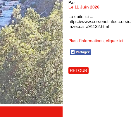
Par
Le 11 Juin 2026
La suite ici ...
https://www.corsenetinfos.corsica
Inzecca_a91132.html
Plus d'informations, cliquer ici
RETOUR