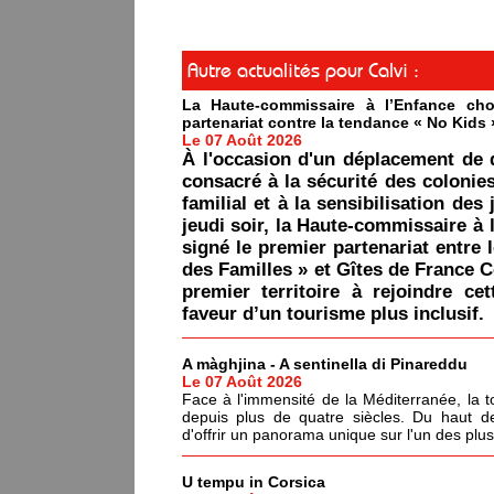
Autre actualités pour Calvi :
La Haute-commissaire à l’Enfance cho
partenariat contre la tendance « No Kids 
Le 07 Août 2026
À l'occasion d'un déplacement de 
consacré à la sécurité des colonie
familial et à la sensibilisation des 
jeudi soir, la Haute-commissaire à 
signé le premier partenariat entre 
des Familles » et Gîtes de France C
premier territoire à rejoindre ce
faveur d’un tourisme plus inclusif.
A màghjina - A sentinella di Pinareddu
Le 07 Août 2026
Face à l'immensité de la Méditerranée, la tou
depuis plus de quatre siècles. Du haut de
d'offrir un panorama unique sur l'un des plu
U tempu in Corsica