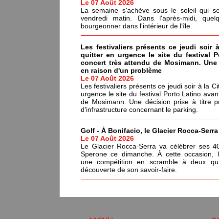
Le 07 Août 2026
La semaine s'achève sous le soleil qui s
vendredi matin. Dans l'après-midi, quel
bourgeonner dans l'intérieur de l'île.
Les festivaliers présents ce jeudi soir 
quitter en urgence le site du festival 
concert très attendu de Mosimann. Une d
en raison d'un problème
Le 07 Août 2026
Les festivaliers présents ce jeudi soir à la C
urgence le site du festival Porto Latino avan
de Mosimann. Une décision prise à titre p
d'infrastructure concernant le parking.
Golf - À Bonifacio, le Glacier Rocca-Serr
Le 07 Août 2026
Le Glacier Rocca-Serra va célébrer ses 4
Sperone ce dimanche. À cette occasion, l'i
une compétition en scramble à deux qui
découverte de son savoir-faire.