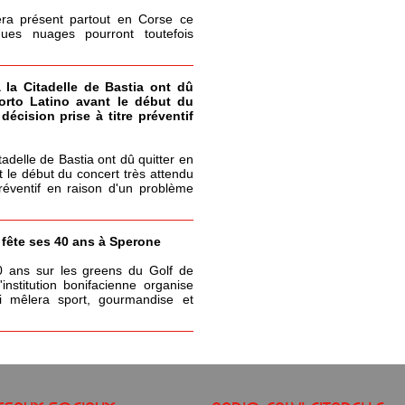
era présent partout en Corse ce
ques nuages pourront toutefois
à la Citadelle de Bastia ont dû
Porto Latino avant le début du
écision prise à titre préventif
itadelle de Bastia ont dû quitter en
t le début du concert très attendu
réventif en raison d'un problème
a fête ses 40 ans à Sperone
0 ans sur les greens du Golf de
nstitution bonifacienne organise
 mêlera sport, gourmandise et