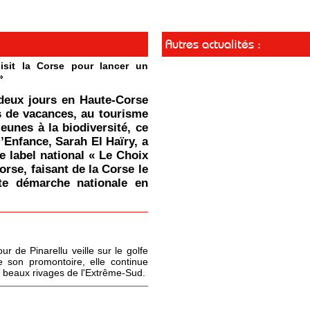
Autres actualités :
isit la Corse pour lancer un
»
deux jours en Haute-Corse
s de vacances, au tourisme
jeunes à la biodiversité, ce
l’Enfance, Sarah El Haïry, a
le label national « Le Choix
orse, faisant de la Corse le
tte démarche nationale en
r de Pinarellu veille sur le golfe
 son promontoire, elle continue
s beaux rivages de l'Extrême-Sud.