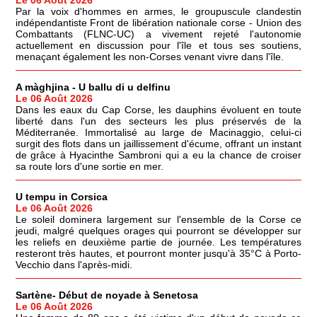
Par la voix d'hommes en armes, le groupuscule clandestin
indépendantiste Front de libération nationale corse - Union des
Combattants (FLNC-UC) a vivement rejeté l'autonomie
actuellement en discussion pour l'île et tous ses soutiens,
menaçant également les non-Corses venant vivre dans l'île.
A màghjina - U ballu di u delfinu
Le 06 Août 2026
Dans les eaux du Cap Corse, les dauphins évoluent en toute
liberté dans l'un des secteurs les plus préservés de la
Méditerranée. Immortalisé au large de Macinaggio, celui-ci
surgit des flots dans un jaillissement d'écume, offrant un instant
de grâce à Hyacinthe Sambroni qui a eu la chance de croiser
sa route lors d'une sortie en mer.
U tempu in Corsica
Le 06 Août 2026
Le soleil dominera largement sur l'ensemble de la Corse ce
jeudi, malgré quelques orages qui pourront se développer sur
les reliefs en deuxième partie de journée. Les températures
resteront très hautes, et pourront monter jusqu'à 35°C à Porto-
Vecchio dans l'après-midi.
Sartène- Début de noyade à Senetosa
Le 06 Août 2026