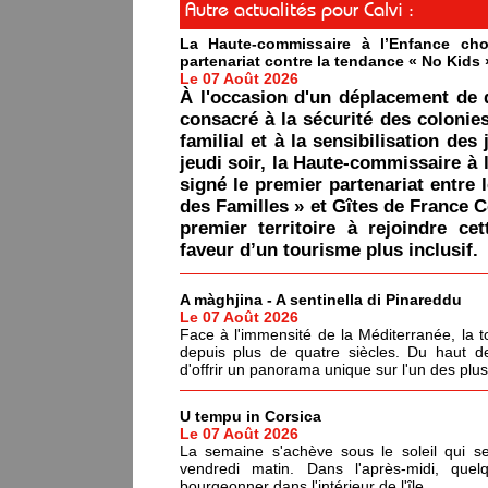
Autre actualités pour Calvi :
La Haute-commissaire à l’Enfance cho
partenariat contre la tendance « No Kids 
Le 07 Août 2026
À l'occasion d'un déplacement de 
consacré à la sécurité des colonie
familial et à la sensibilisation des 
jeudi soir, la Haute-commissaire à 
signé le premier partenariat entre 
des Familles » et Gîtes de France C
premier territoire à rejoindre ce
faveur d’un tourisme plus inclusif.
A màghjina - A sentinella di Pinareddu
Le 07 Août 2026
Face à l'immensité de la Méditerranée, la tou
depuis plus de quatre siècles. Du haut de
d'offrir un panorama unique sur l'un des plu
U tempu in Corsica
Le 07 Août 2026
La semaine s'achève sous le soleil qui s
vendredi matin. Dans l'après-midi, quel
bourgeonner dans l'intérieur de l'île.