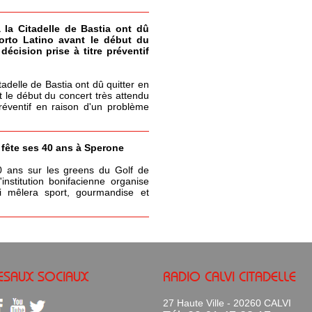
à la Citadelle de Bastia ont dû
Porto Latino avant le début du
écision prise à titre préventif
itadelle de Bastia ont dû quitter en
t le début du concert très attendu
réventif en raison d'un problème
a fête ses 40 ans à Sperone
0 ans sur les greens du Golf de
nstitution bonifacienne organise
 mêlera sport, gourmandise et
ESAUX SOCIAUX
RADIO CALVI CITADELLE
27 Haute Ville - 20260 CALVI