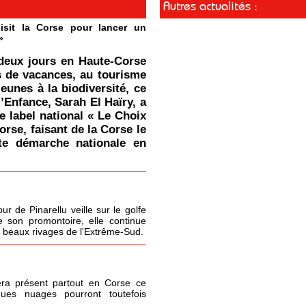
Autres actualités :
isit la Corse pour lancer un
»
deux jours en Haute-Corse
s de vacances, au tourisme
jeunes à la biodiversité, ce
l’Enfance, Sarah El Haïry, a
le label national « Le Choix
orse, faisant de la Corse le
tte démarche nationale en
r de Pinarellu veille sur le golfe
 son promontoire, elle continue
s beaux rivages de l'Extrême-Sud.
era présent partout en Corse ce
ques nuages pourront toutefois