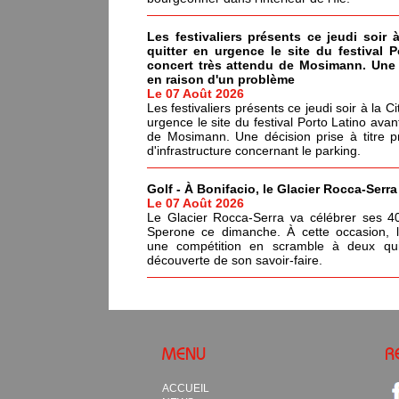
Les festivaliers présents ce jeudi soir 
quitter en urgence le site du festival 
concert très attendu de Mosimann. Une d
en raison d'un problème
Le 07 Août 2026
Les festivaliers présents ce jeudi soir à la C
urgence le site du festival Porto Latino avan
de Mosimann. Une décision prise à titre p
d'infrastructure concernant le parking.
Golf - À Bonifacio, le Glacier Rocca-Serr
Le 07 Août 2026
Le Glacier Rocca-Serra va célébrer ses 4
Sperone ce dimanche. À cette occasion, l'i
une compétition en scramble à deux qui
découverte de son savoir-faire.
MENU
R
ACCUEIL