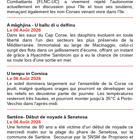
Combattants (FLNC-UC) a vivement rejeté l'autonomie
actuellement en discussion pour l'île et tous ses soutiens,
menaçant également les non-Corses venant vivre dans l'île.
A màghjina - U ballu di u delfinu
Le 06 Août 2026
Dans les eaux du Cap Corse, les dauphins évoluent en toute
liberté dans l'un des secteurs les plus préservés de la
Méditerranée. Immortalisé au large de Macinaggio, celui-ci
surgit des flots dans un jaillissement d'écume, offrant un instant
de grâce à Hyacinthe Sambroni qui a eu la chance de croiser
sa route lors d'une sortie en mer.
U tempu in Corsica
Le 06 Août 2026
Le soleil dominera largement sur l'ensemble de la Corse ce
jeudi, malgré quelques orages qui pourront se développer sur
les reliefs en deuxième partie de journée. Les températures
resteront très hautes, et pourront monter jusqu'à 35°C à Porto-
Vecchio dans l'après-midi.
Sartène- Début de noyade à Senetosa
Le 06 Août 2026
Une femme de 80 ans a été victime d'un début de noyade ce
mercredi matin sur la plage du phare de Senetosa, sur la
commune de Sartène. Secourue par la SNSM de Propriano et