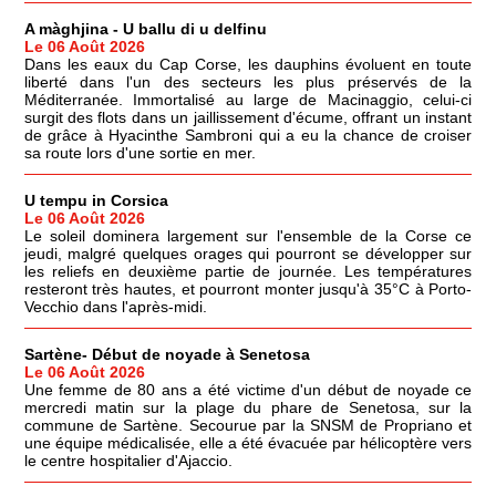
A màghjina - U ballu di u delfinu
Le 06 Août 2026
Dans les eaux du Cap Corse, les dauphins évoluent en toute
liberté dans l'un des secteurs les plus préservés de la
Méditerranée. Immortalisé au large de Macinaggio, celui-ci
surgit des flots dans un jaillissement d'écume, offrant un instant
de grâce à Hyacinthe Sambroni qui a eu la chance de croiser
sa route lors d'une sortie en mer.
U tempu in Corsica
Le 06 Août 2026
Le soleil dominera largement sur l'ensemble de la Corse ce
jeudi, malgré quelques orages qui pourront se développer sur
les reliefs en deuxième partie de journée. Les températures
resteront très hautes, et pourront monter jusqu'à 35°C à Porto-
Vecchio dans l'après-midi.
Sartène- Début de noyade à Senetosa
Le 06 Août 2026
Une femme de 80 ans a été victime d'un début de noyade ce
mercredi matin sur la plage du phare de Senetosa, sur la
commune de Sartène. Secourue par la SNSM de Propriano et
une équipe médicalisée, elle a été évacuée par hélicoptère vers
le centre hospitalier d'Ajaccio.