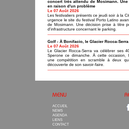
concert très attendu de Mosimann. Une d
en raison d'un problème
Le 07 Août 2026
Les festivaliers présents ce jeudi soir à la C
urgence le site du festival Porto Latino avan
de Mosimann. Une décision prise à titre p
d'infrastructure concernant le parking.
Golf - À Bonifacio, le Glacier Rocca-Serr
Le 07 Août 2026
Le Glacier Rocca-Serra va célébrer ses 4
Sperone ce dimanche. À cette occasion, l'i
une compétition en scramble à deux qui
découverte de son savoir-faire.
MENU
R
ACCUEIL
NEWS
AGENDA
LIENS
CONTACT