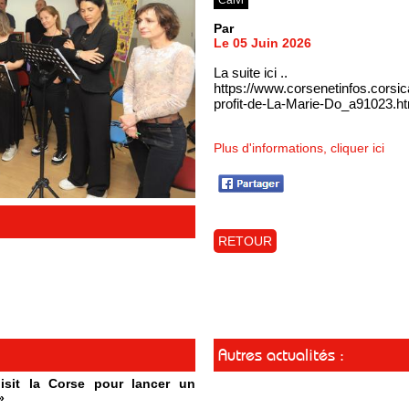
Par
Le 05 Juin 2026
La suite ici ..
https://www.corsenetinfos.corsi
profit-de-La-Marie-Do_a91023.h
Plus d'informations, cliquer ici
RETOUR
Autres actualités :
isit la Corse pour lancer un
»