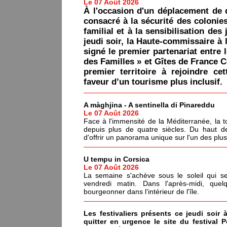
Le 07 Août 2026
À l'occasion d'un déplacement de 
consacré à la sécurité des colonie
familial et à la sensibilisation des 
jeudi soir, la Haute-commissaire à 
signé le premier partenariat entre 
des Familles » et Gîtes de France C
premier territoire à rejoindre ce
faveur d’un tourisme plus inclusif.
A màghjina - A sentinella di Pinareddu
Le 07 Août 2026
Face à l'immensité de la Méditerranée, la tou
depuis plus de quatre siècles. Du haut de
d'offrir un panorama unique sur l'un des plu
U tempu in Corsica
Le 07 Août 2026
La semaine s'achève sous le soleil qui s
vendredi matin. Dans l'après-midi, quel
bourgeonner dans l'intérieur de l'île.
Les festivaliers présents ce jeudi soir 
quitter en urgence le site du festival 