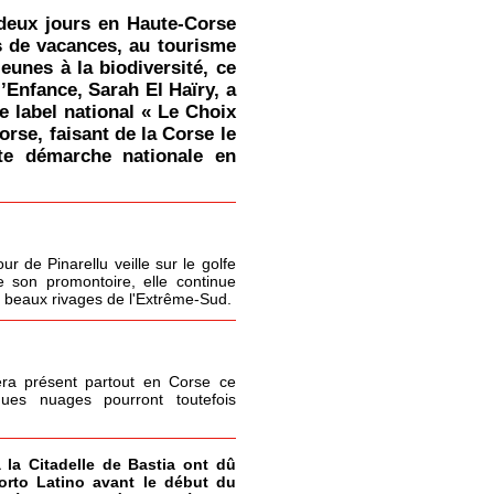
deux jours en Haute-Corse
s de vacances, au tourisme
jeunes à la biodiversité, ce
l’Enfance, Sarah El Haïry, a
le label national « Le Choix
orse, faisant de la Corse le
tte démarche nationale en
r de Pinarellu veille sur le golfe
 son promontoire, elle continue
s beaux rivages de l'Extrême-Sud.
era présent partout en Corse ce
ques nuages pourront toutefois
à la Citadelle de Bastia ont dû
Porto Latino avant le début du