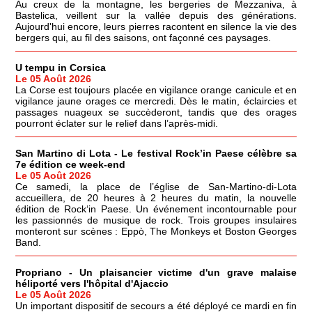
Au creux de la montagne, les bergeries de Mezzaniva, à
Bastelica, veillent sur la vallée depuis des générations.
Aujourd'hui encore, leurs pierres racontent en silence la vie des
bergers qui, au fil des saisons, ont façonné ces paysages.
U tempu in Corsica
Le 05 Août 2026
La Corse est toujours placée en vigilance orange canicule et en
vigilance jaune orages ce mercredi. Dès le matin, éclaircies et
passages nuageux se succèderont, tandis que des orages
pourront éclater sur le relief dans l’après-midi.
San Martino di Lota - Le festival Rock’in Paese célèbre sa
7e édition ce week-end
Le 05 Août 2026
Ce samedi, la place de l’église de San-Martino-di-Lota
accueillera, de 20 heures à 2 heures du matin, la nouvelle
édition de Rock‘in Paese. Un événement incontournable pour
les passionnés de musique de rock. Trois groupes insulaires
monteront sur scènes : Eppò, The Monkeys et Boston Georges
Band.
Propriano - Un plaisancier victime d'un grave malaise
héliporté vers l'hôpital d'Ajaccio
Le 05 Août 2026
Un important dispositif de secours a été déployé ce mardi en fin