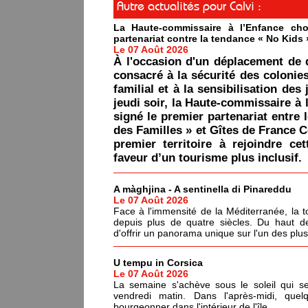
Autre actualités pour Calvi :
La Haute-commissaire à l’Enfance cho
partenariat contre la tendance « No Kids 
Le 07 Août 2026
À l'occasion d'un déplacement de 
consacré à la sécurité des colonie
familial et à la sensibilisation des 
jeudi soir, la Haute-commissaire à 
signé le premier partenariat entre 
des Familles » et Gîtes de France C
premier territoire à rejoindre ce
faveur d’un tourisme plus inclusif.
A màghjina - A sentinella di Pinareddu
Le 07 Août 2026
Face à l'immensité de la Méditerranée, la tou
depuis plus de quatre siècles. Du haut de
d'offrir un panorama unique sur l'un des plu
U tempu in Corsica
Le 07 Août 2026
La semaine s'achève sous le soleil qui s
vendredi matin. Dans l'après-midi, quel
bourgeonner dans l'intérieur de l'île.