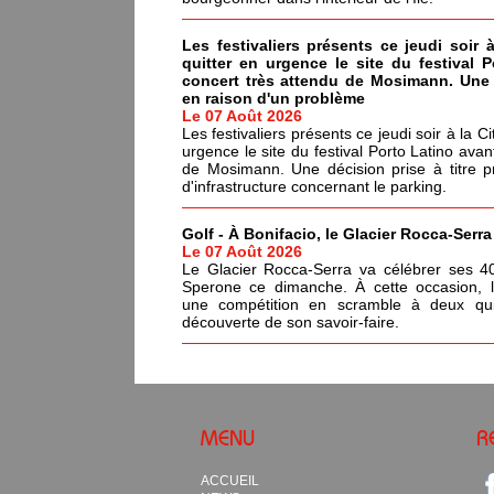
Les festivaliers présents ce jeudi soir 
quitter en urgence le site du festival 
concert très attendu de Mosimann. Une d
en raison d'un problème
Le 07 Août 2026
Les festivaliers présents ce jeudi soir à la C
urgence le site du festival Porto Latino avan
de Mosimann. Une décision prise à titre p
d'infrastructure concernant le parking.
Golf - À Bonifacio, le Glacier Rocca-Serr
Le 07 Août 2026
Le Glacier Rocca-Serra va célébrer ses 4
Sperone ce dimanche. À cette occasion, l'i
une compétition en scramble à deux qui
découverte de son savoir-faire.
MENU
R
ACCUEIL