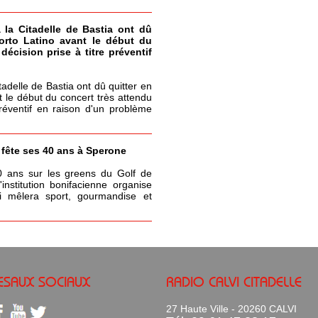
à la Citadelle de Bastia ont dû
Porto Latino avant le début du
écision prise à titre préventif
itadelle de Bastia ont dû quitter en
t le début du concert très attendu
réventif en raison d'un problème
a fête ses 40 ans à Sperone
0 ans sur les greens du Golf de
nstitution bonifacienne organise
 mêlera sport, gourmandise et
ESAUX SOCIAUX
RADIO CALVI CITADELLE
27 Haute Ville - 20260 CALVI