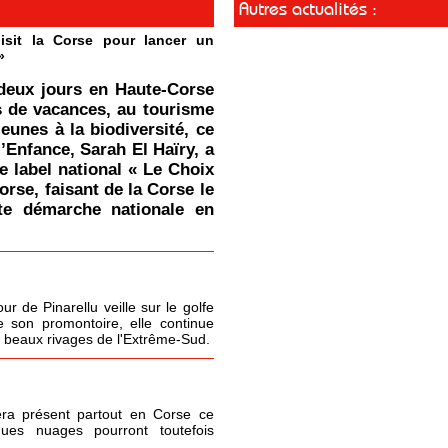
Autres actualités :
isit la Corse pour lancer un
»
deux jours en Haute-Corse
s de vacances, au tourisme
jeunes à la biodiversité, ce
l’Enfance, Sarah El Haïry, a
le label national « Le Choix
orse, faisant de la Corse le
tte démarche nationale en
r de Pinarellu veille sur le golfe
 son promontoire, elle continue
s beaux rivages de l'Extrême-Sud.
era présent partout en Corse ce
ques nuages pourront toutefois