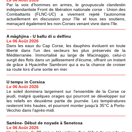
Par la voix d'hommes en armes, le groupuscule clandestin
indépendantiste Front de libération nationale corse - Union des
Combattants (FLNC-UC) a vivement rejeté l'autonomie
actuellement en discussion pour l'île et tous ses soutiens,
menaçant également les non-Corses venant vivre dans l'île.
A màghjina - U ballu di u delfinu
Le 06 Août 2026
Dans les eaux du Cap Corse, les dauphins évoluent en toute
liberté dans l'un des secteurs les plus préservés de la
Méditerranée. Immortalisé au large de Macinaggio, celui-ci
surgit des flots dans un jaillissement d'écume, offrant un instant
de grâce à Hyacinthe Sambroni qui a eu la chance de croiser
sa route lors d'une sortie en mer.
U tempu in Corsica
Le 06 Août 2026
Le soleil dominera largement sur l'ensemble de la Corse ce
jeudi, malgré quelques orages qui pourront se développer sur
les reliefs en deuxième partie de journée. Les températures
resteront très hautes, et pourront monter jusqu'à 35°C à Porto-
Vecchio dans l'après-midi.
Sartène- Début de noyade à Senetosa
Le 06 Août 2026