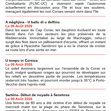
Combattants (FLNC-UC) a vivement rejeté l'autonomie
actuellement en discussion pour l'île et tous ses soutiens,
menaçant également les non-Corses venant vivre dans l'île.
A màghjina - U ballu di u delfinu
Le 06 Août 2026
Dans les eaux du Cap Corse, les dauphins évoluent en toute
liberté dans l'un des secteurs les plus préservés de la
Méditerranée. Immortalisé au large de Macinaggio, celui-ci
surgit des flots dans un jaillissement d'écume, offrant un instant
de grâce à Hyacinthe Sambroni qui a eu la chance de croiser
sa route lors d'une sortie en mer.
U tempu in Corsica
Le 06 Août 2026
Le soleil dominera largement sur l'ensemble de la Corse ce
jeudi, malgré quelques orages qui pourront se développer sur
les reliefs en deuxième partie de journée. Les températures
resteront très hautes, et pourront monter jusqu'à 35°C à Porto-
Vecchio dans l'après-midi.
Sartène- Début de noyade à Senetosa
Le 06 Août 2026
Une femme de 80 ans a été victime d'un début de noyade ce
mercredi matin sur la plage du phare de Senetosa, sur la
commune de Sartène. Secourue par la SNSM de Propriano et