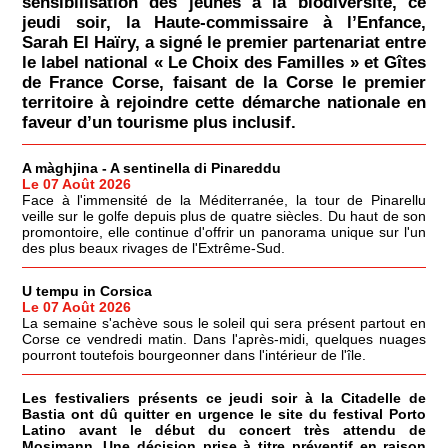
sensibilisation des jeunes à la biodiversité, ce
jeudi soir, la Haute-commissaire à l’Enfance,
Sarah El Haïry, a signé le premier partenariat entre
le label national « Le Choix des Familles » et Gîtes
de France Corse, faisant de la Corse le premier
territoire à rejoindre cette démarche nationale en
faveur d’un tourisme plus inclusif.
A màghjina - A sentinella di Pinareddu
Le 07 Août 2026
Face à l'immensité de la Méditerranée, la tour de Pinarellu
veille sur le golfe depuis plus de quatre siècles. Du haut de son
promontoire, elle continue d'offrir un panorama unique sur l'un
des plus beaux rivages de l'Extrême-Sud.
U tempu in Corsica
Le 07 Août 2026
La semaine s'achève sous le soleil qui sera présent partout en
Corse ce vendredi matin. Dans l'après-midi, quelques nuages
pourront toutefois bourgeonner dans l'intérieur de l'île.
Les festivaliers présents ce jeudi soir à la Citadelle de
Bastia ont dû quitter en urgence le site du festival Porto
Latino avant le début du concert très attendu de
Mosimann. Une décision prise à titre préventif en raison