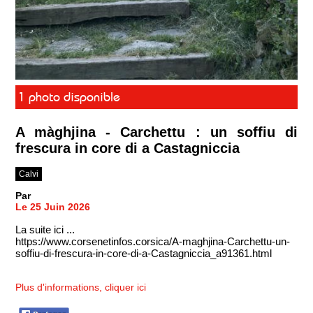
1 photo disponible
A màghjina - Carchettu : un soffiu di
frescura in core di a Castagniccia
Calvi
Par
Le 25 Juin 2026
La suite ici ...
https://www.corsenetinfos.corsica/A-maghjina-Carchettu-un-
soffiu-di-frescura-in-core-di-a-Castagniccia_a91361.html
Plus d'informations, cliquer ici