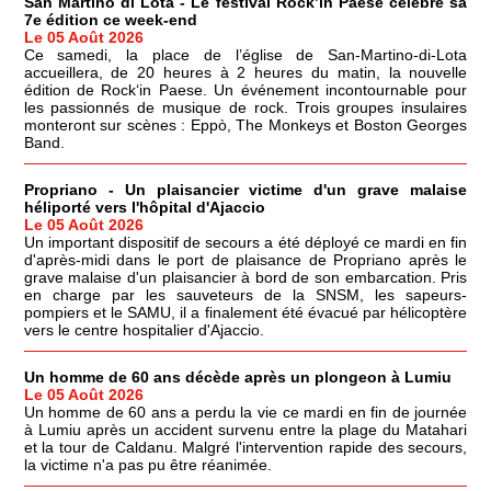
San Martino di Lota - Le festival Rock’in Paese célèbre sa
7e édition ce week-end
Le 05 Août 2026
Ce samedi, la place de l’église de San-Martino-di-Lota
accueillera, de 20 heures à 2 heures du matin, la nouvelle
édition de Rock‘in Paese. Un événement incontournable pour
les passionnés de musique de rock. Trois groupes insulaires
monteront sur scènes : Eppò, The Monkeys et Boston Georges
Band.
Propriano - Un plaisancier victime d'un grave malaise
héliporté vers l'hôpital d'Ajaccio
Le 05 Août 2026
Un important dispositif de secours a été déployé ce mardi en fin
d'après-midi dans le port de plaisance de Propriano après le
grave malaise d'un plaisancier à bord de son embarcation. Pris
en charge par les sauveteurs de la SNSM, les sapeurs-
pompiers et le SAMU, il a finalement été évacué par hélicoptère
vers le centre hospitalier d'Ajaccio.
Un homme de 60 ans décède après un plongeon à Lumiu
Le 05 Août 2026
Un homme de 60 ans a perdu la vie ce mardi en fin de journée
à Lumiu après un accident survenu entre la plage du Matahari
et la tour de Caldanu. Malgré l'intervention rapide des secours,
la victime n'a pas pu être réanimée.