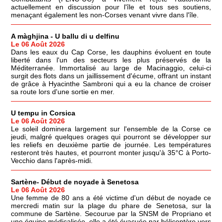
actuellement en discussion pour l'île et tous ses soutiens,
menaçant également les non-Corses venant vivre dans l'île.
A màghjina - U ballu di u delfinu
Le 06 Août 2026
Dans les eaux du Cap Corse, les dauphins évoluent en toute
liberté dans l'un des secteurs les plus préservés de la
Méditerranée. Immortalisé au large de Macinaggio, celui-ci
surgit des flots dans un jaillissement d'écume, offrant un instant
de grâce à Hyacinthe Sambroni qui a eu la chance de croiser
sa route lors d'une sortie en mer.
U tempu in Corsica
Le 06 Août 2026
Le soleil dominera largement sur l'ensemble de la Corse ce
jeudi, malgré quelques orages qui pourront se développer sur
les reliefs en deuxième partie de journée. Les températures
resteront très hautes, et pourront monter jusqu'à 35°C à Porto-
Vecchio dans l'après-midi.
Sartène- Début de noyade à Senetosa
Le 06 Août 2026
Une femme de 80 ans a été victime d'un début de noyade ce
mercredi matin sur la plage du phare de Senetosa, sur la
commune de Sartène. Secourue par la SNSM de Propriano et
une équipe médicalisée, elle a été évacuée par hélicoptère vers