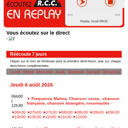
00:00
00:00
Replay Jeudi 08h30
Vous écoutez sur le direct
-
Réécoute 7 jours
Cliquer sur le nom de l'émission pour la première demi-heure, puis sur chaque
demi-heure complémentaire
Lundi
Mardi
Mercredi
Jeudi
Vendredi
Samedi
Dimanche
Jeudi 6 août 2026
06h00
Frequenza Matina Chanson corse, chanson
|
française, chanson ètrangère, nouveautès
-
12h30
06h30
07h00
07h30
08h00
08h30
09h00
09h30
10h00
10h30
11h00
11h30
12h00