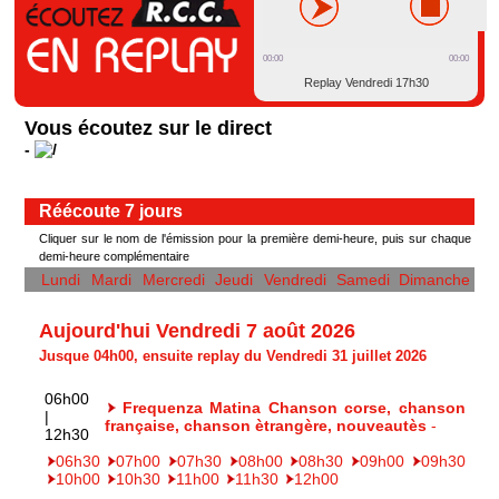
00:00
00:00
Replay Vendredi 17h30
Vous écoutez sur le direct
-
Réécoute 7 jours
Cliquer sur le nom de l'émission pour la première demi-heure, puis sur chaque
demi-heure complémentaire
Lundi
Mardi
Mercredi
Jeudi
Vendredi
Samedi
Dimanche
Aujourd'hui Vendredi 7 août 2026
Jusque 04h00, ensuite replay du Vendredi 31 juillet 2026
06h00
Frequenza Matina Chanson corse, chanson
|
française, chanson ètrangère, nouveautès
-
12h30
06h30
07h00
07h30
08h00
08h30
09h00
09h30
10h00
10h30
11h00
11h30
12h00