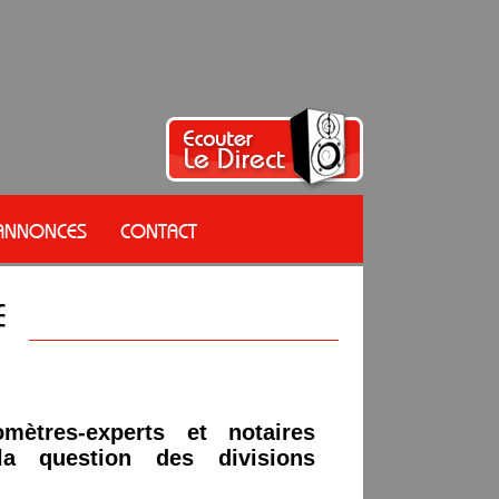
 ANNONCES
CONTACT
omètres-experts et notaires
a question des divisions