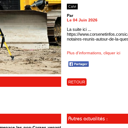
Calvi
Par
Le 04 Juin 2026
La suite ici ...
https://www.corsenetinfos.corsic
notaires-reunis-autour-de-la-que
Plus d'informations, cliquer ici
RETOUR
Autres actualités :
t menace les non-Corses venant