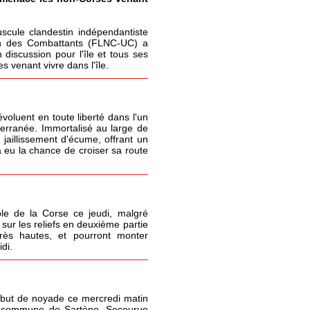
cule clandestin indépendantiste
ion des Combattants (FLNC-UC) a
 discussion pour l'île et tous ses
 venant vivre dans l'île.
oluent en toute liberté dans l'un
terranée. Immortalisé au large de
 jaillissement d'écume, offrant un
 eu la chance de croiser sa route
le de la Corse ce jeudi, malgré
sur les reliefs en deuxième partie
très hautes, et pourront monter
di.
but de noyade ce mercredi matin
la commune de Sartène. Secourue