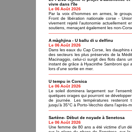
vivre dans l'île
Le 06 Août 2026
Par la voix d'hommes en armes, le groupus
Front de libération nationale corse - Un
vivement rejeté l'autonomie actuellement en
soutiens, menaçant également les non-Corses
A màghjina - U ballu di u delfinu
Le 06 Août 2026
Dans les eaux du Cap Corse, les dauphins év
des secteurs les plus préservés de la Médi
Macinaggio, celui-ci surgit des flots dans un
instant de grâce à Hyacinthe Sambroni qui a
lors d'une sortie en mer.
U tempu in Corsica
Le 06 Août 2026
Le soleil dominera largement sur l'ensemb
quelques orages qui pourront se développer 
de journée. Les températures resteront 
jusqu'à 35°C à Porto-Vecchio dans l'après-mi
Sartène- Début de noyade à Senetosa
Le 06 Août 2026
Une femme de 80 ans a été victime d'un dé
sur la plage du phare de Senetosa, sur 