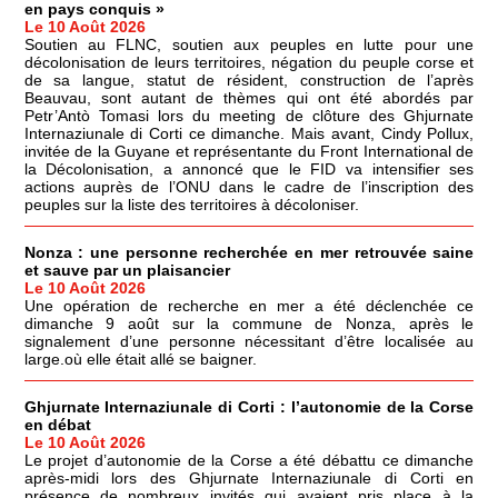
en pays conquis »
Le 10 Août 2026
Soutien au FLNC, soutien aux peuples en lutte pour une
décolonisation de leurs territoires, négation du peuple corse et
de sa langue, statut de résident, construction de l’après
Beauvau, sont autant de thèmes qui ont été abordés par
Petr’Antò Tomasi lors du meeting de clôture des Ghjurnate
Internaziunale di Corti ce dimanche. Mais avant, Cindy Pollux,
invitée de la Guyane et représentante du Front International de
la Décolonisation, a annoncé que le FID va intensifier ses
actions auprès de l’ONU dans le cadre de l’inscription des
peuples sur la liste des territoires à décoloniser.
Nonza : une personne recherchée en mer retrouvée saine
et sauve par un plaisancier
Le 10 Août 2026
Une opération de recherche en mer a été déclenchée ce
dimanche 9 août sur la commune de Nonza, après le
signalement d’une personne nécessitant d’être localisée au
large.où elle était allé se baigner.
Ghjurnate Internaziunale di Corti : l’autonomie de la Corse
en débat
Le 10 Août 2026
Le projet d’autonomie de la Corse a été débattu ce dimanche
après-midi lors des Ghjurnate Internaziunale di Corti en
présence de nombreux invités qui avaient pris place à la