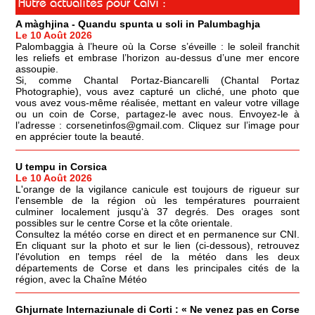
Autre actualités pour Calvi :
A màghjina - Quandu spunta u soli in Palumbaghja
Le 10 Août 2026
Palombaggia à l’heure où la Corse s’éveille : le soleil franchit
les reliefs et embrase l’horizon au-dessus d’une mer encore
assoupie.
Si, comme Chantal Portaz-Biancarelli (Chantal Portaz
Photographie), vous avez capturé un cliché, une photo que
vous avez vous-même réalisée, mettant en valeur votre village
ou un coin de Corse, partagez-le avec nous. Envoyez-le à
l’adresse : corsenetinfos@gmail.com. Cliquez sur l’image pour
en apprécier toute la beauté.
U tempu in Corsica
Le 10 Août 2026
L'orange de la vigilance canicule est toujours de rigueur sur
l'ensemble de la région où les températures pourraient
culminer localement jusqu'à 37 degrés. Des orages sont
possibles sur le centre Corse et la côte orientale.
Consultez la météo corse en direct et en permanence sur CNI.
En cliquant sur la photo et sur le lien (ci-dessous), retrouvez
l'évolution en temps réel de la météo dans les deux
départements de Corse et dans les principales cités de la
région, avec la Chaîne Météo
Ghjurnate Internaziunale di Corti : « Ne venez pas en Corse