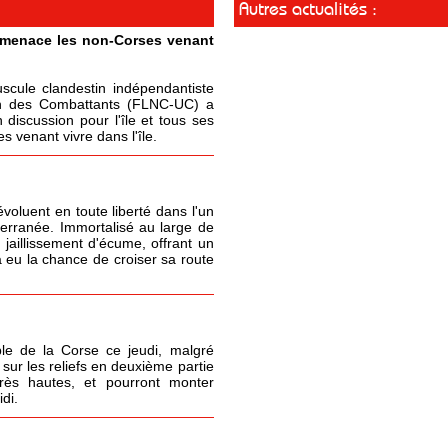
Autres actualités :
t menace les non-Corses venant
cule clandestin indépendantiste
ion des Combattants (FLNC-UC) a
 discussion pour l'île et tous ses
 venant vivre dans l'île.
oluent en toute liberté dans l'un
terranée. Immortalisé au large de
 jaillissement d'écume, offrant un
 eu la chance de croiser sa route
le de la Corse ce jeudi, malgré
sur les reliefs en deuxième partie
très hautes, et pourront monter
di.