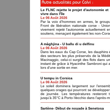
Autre actualités pour Calvi :
Le FLNC rejette le projet d'autonomie e
vivre dans l'île
Le 06 Août 2026
Par la voix d'hommes en armes, le groupus
Front de libération nationale corse - Un
vivement rejeté l'autonomie actuellement en
soutiens, menaçant également les non-Corses
A màghjina - U ballu di u delfinu
Le 06 Août 2026
Dans les eaux du Cap Corse, les dauphins év
des secteurs les plus préservés de la Médi
Macinaggio, celui-ci surgit des flots dans un
instant de grâce à Hyacinthe Sambroni qui a
lors d'une sortie en mer.
U tempu in Corsica
Le 06 Août 2026
Le soleil dominera largement sur l'ensemb
quelques orages qui pourront se développer 
de journée. Les températures resteront 
jusqu'à 35°C à Porto-Vecchio dans l'après-mi
Sartène- Début de noyade à Senetosa