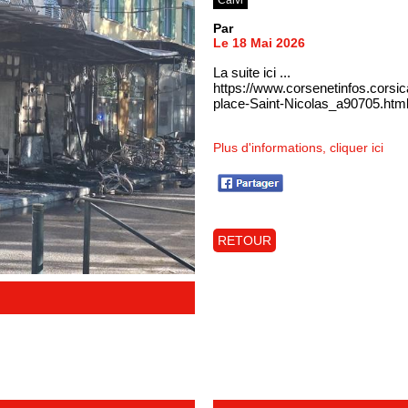
Par
Le 18 Mai 2026
La suite ici ...
https://www.corsenetinfos.corsic
place-Saint-Nicolas_a90705.htm
Plus d'informations, cliquer ici
RETOUR