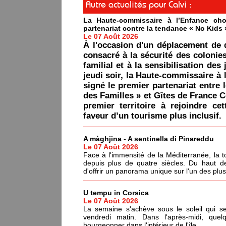
Autre actualités pour Calvi :
La Haute-commissaire à l’Enfance cho
partenariat contre la tendance « No Kids 
Le 07 Août 2026
À l'occasion d'un déplacement de 
consacré à la sécurité des colonie
familial et à la sensibilisation des 
jeudi soir, la Haute-commissaire à 
signé le premier partenariat entre 
des Familles » et Gîtes de France C
premier territoire à rejoindre ce
faveur d’un tourisme plus inclusif.
A màghjina - A sentinella di Pinareddu
Le 07 Août 2026
Face à l'immensité de la Méditerranée, la tou
depuis plus de quatre siècles. Du haut de
d'offrir un panorama unique sur l'un des plu
U tempu in Corsica
Le 07 Août 2026
La semaine s'achève sous le soleil qui s
vendredi matin. Dans l'après-midi, quel
bourgeonner dans l'intérieur de l'île.