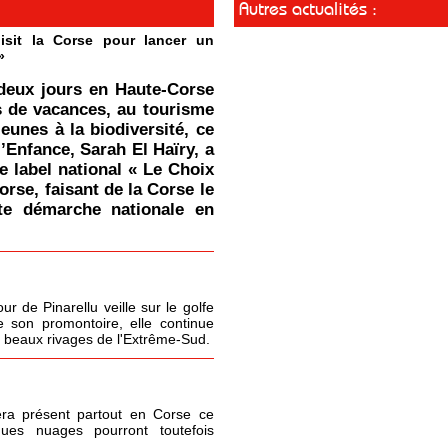
Autres actualités :
isit la Corse pour lancer un
»
deux jours en Haute-Corse
s de vacances, au tourisme
jeunes à la biodiversité, ce
l’Enfance, Sarah El Haïry, a
le label national « Le Choix
orse, faisant de la Corse le
tte démarche nationale en
r de Pinarellu veille sur le golfe
 son promontoire, elle continue
s beaux rivages de l'Extrême-Sud.
era présent partout en Corse ce
ques nuages pourront toutefois