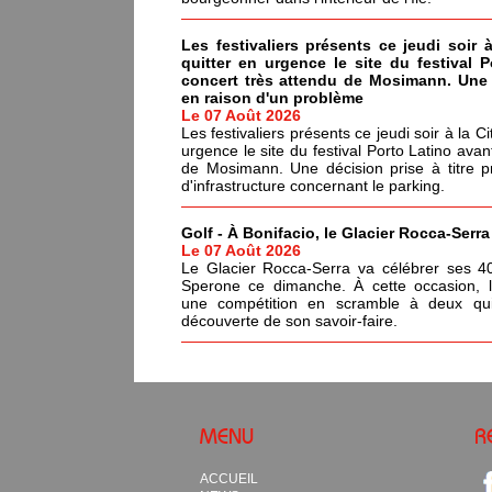
Les festivaliers présents ce jeudi soir 
quitter en urgence le site du festival 
concert très attendu de Mosimann. Une d
en raison d'un problème
Le 07 Août 2026
Les festivaliers présents ce jeudi soir à la C
urgence le site du festival Porto Latino avan
de Mosimann. Une décision prise à titre p
d'infrastructure concernant le parking.
Golf - À Bonifacio, le Glacier Rocca-Serr
Le 07 Août 2026
Le Glacier Rocca-Serra va célébrer ses 4
Sperone ce dimanche. À cette occasion, l'i
une compétition en scramble à deux qui
découverte de son savoir-faire.
MENU
R
ACCUEIL