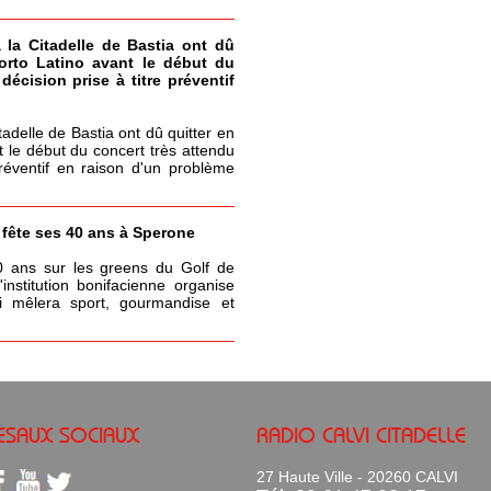
à la Citadelle de Bastia ont dû
Porto Latino avant le début du
écision prise à titre préventif
itadelle de Bastia ont dû quitter en
t le début du concert très attendu
réventif en raison d'un problème
a fête ses 40 ans à Sperone
0 ans sur les greens du Golf de
nstitution bonifacienne organise
 mêlera sport, gourmandise et
ESAUX SOCIAUX
RADIO CALVI CITADELLE
27 Haute Ville - 20260 CALVI