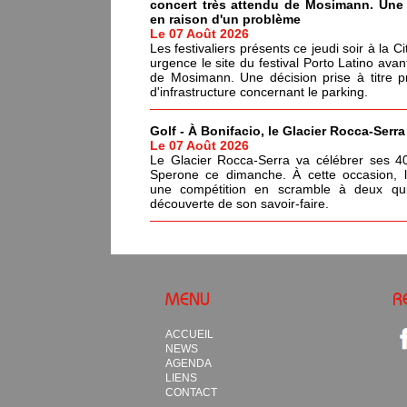
concert très attendu de Mosimann. Une d
en raison d'un problème
Le 07 Août 2026
Les festivaliers présents ce jeudi soir à la C
urgence le site du festival Porto Latino avan
de Mosimann. Une décision prise à titre p
d'infrastructure concernant le parking.
Golf - À Bonifacio, le Glacier Rocca-Serr
Le 07 Août 2026
Le Glacier Rocca-Serra va célébrer ses 4
Sperone ce dimanche. À cette occasion, l'i
une compétition en scramble à deux qui
découverte de son savoir-faire.
MENU
R
ACCUEIL
NEWS
AGENDA
LIENS
CONTACT