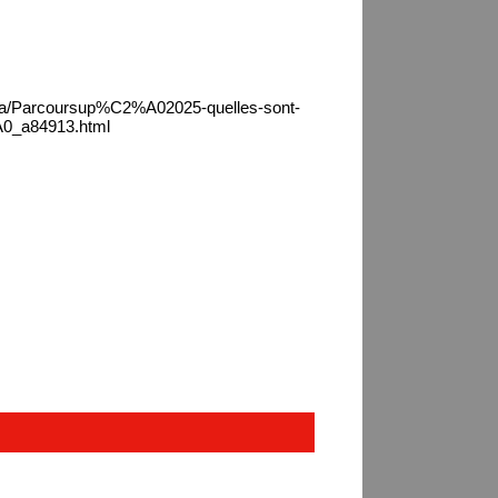
ica/Parcoursup%C2%A02025-quelles-sont-
A0_a84913.html