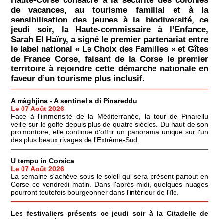
Haute-Corse consacré à la sécurité des colonies
de vacances, au tourisme familial et à la
sensibilisation des jeunes à la biodiversité, ce
jeudi soir, la Haute-commissaire à l’Enfance,
Sarah El Haïry, a signé le premier partenariat entre
le label national « Le Choix des Familles » et Gîtes
de France Corse, faisant de la Corse le premier
territoire à rejoindre cette démarche nationale en
faveur d’un tourisme plus inclusif.
A màghjina - A sentinella di Pinareddu
Le 07 Août 2026
Face à l'immensité de la Méditerranée, la tour de Pinarellu
veille sur le golfe depuis plus de quatre siècles. Du haut de son
promontoire, elle continue d'offrir un panorama unique sur l'un
des plus beaux rivages de l'Extrême-Sud.
U tempu in Corsica
Le 07 Août 2026
La semaine s'achève sous le soleil qui sera présent partout en
Corse ce vendredi matin. Dans l'après-midi, quelques nuages
pourront toutefois bourgeonner dans l'intérieur de l'île.
Les festivaliers présents ce jeudi soir à la Citadelle de