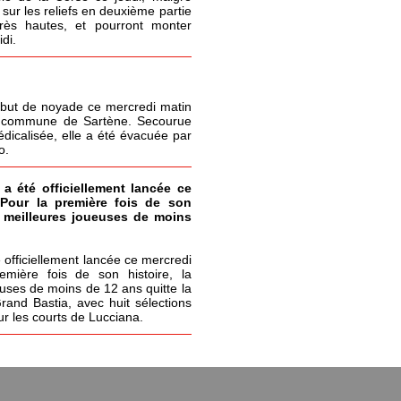
sur les reliefs en deuxième partie
très hautes, et pourront monter
di.
but de noyade ce mercredi matin
la commune de Sartène. Secourue
icalisée, elle a été évacuée par
o.
 a été officiellement lancée ce
 Pour la première fois de son
s meilleures joueuses de moins
 officiellement lancée ce mercredi
emière fois de son histoire, la
uses de moins de 12 ans quitte la
Grand Bastia, avec huit sélections
ur les courts de Lucciana.