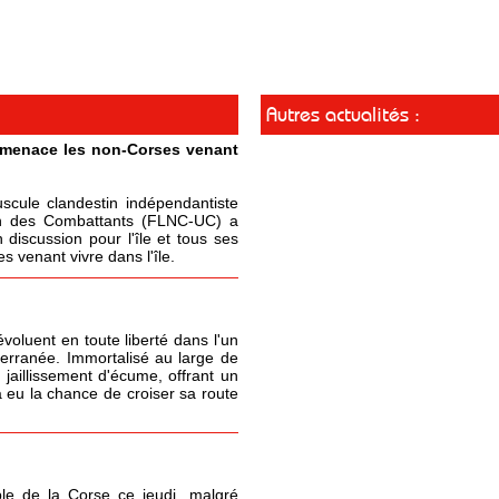
Autres actualités :
t menace les non-Corses venant
cule clandestin indépendantiste
ion des Combattants (FLNC-UC) a
 discussion pour l'île et tous ses
 venant vivre dans l'île.
oluent en toute liberté dans l'un
terranée. Immortalisé au large de
 jaillissement d'écume, offrant un
 eu la chance de croiser sa route
le de la Corse ce jeudi, malgré