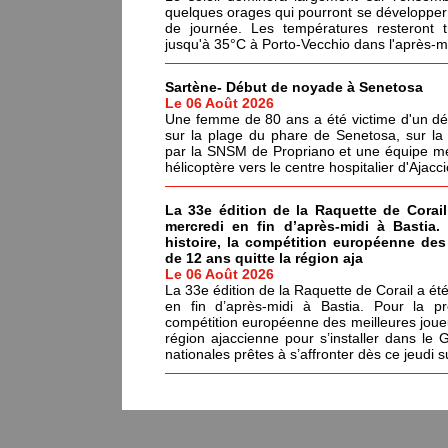
quelques orages qui pourront se développer 
de journée. Les températures resteront 
jusqu'à 35°C à Porto-Vecchio dans l'après-mi
Sartène- Début de noyade à Senetosa
Le 06 Août 2026
Une femme de 80 ans a été victime d'un dé
sur la plage du phare de Senetosa, sur 
par la SNSM de Propriano et une équipe méd
hélicoptère vers le centre hospitalier d'Ajacci
La 33e édition de la Raquette de Corail
mercredi en fin d’après-midi à Bastia.
histoire, la compétition européenne de
de 12 ans quitte la région aja
Le 06 Août 2026
La 33e édition de la Raquette de Corail a été
en fin d’après-midi à Bastia. Pour la pr
compétition européenne des meilleures joue
région ajaccienne pour s’installer dans le 
nationales prêtes à s’affronter dès ce jeudi s