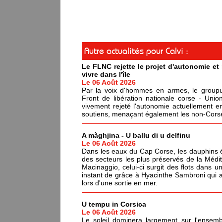
Autre actualités pour Calvi :
Le FLNC rejette le projet d'autonomie e
vivre dans l'île
Le 06 Août 2026
Par la voix d'hommes en armes, le groupus
Front de libération nationale corse - Un
vivement rejeté l'autonomie actuellement en
soutiens, menaçant également les non-Corses
A màghjina - U ballu di u delfinu
Le 06 Août 2026
Dans les eaux du Cap Corse, les dauphins év
des secteurs les plus préservés de la Médi
Macinaggio, celui-ci surgit des flots dans un
instant de grâce à Hyacinthe Sambroni qui a
lors d'une sortie en mer.
U tempu in Corsica
Le 06 Août 2026
Le soleil dominera largement sur l'ensemb