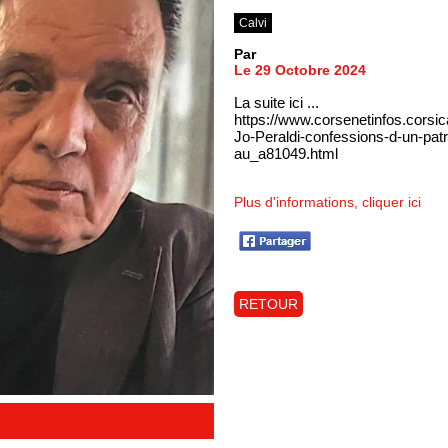
Calvi
Par
Le 29 Octobre 2024
La suite ici ...
https://www.corsenetinfos.corsic
Jo-Peraldi-confessions-d-un-patr
au_a81049.html
Plus d'informations, cliquer ici
RETOUR