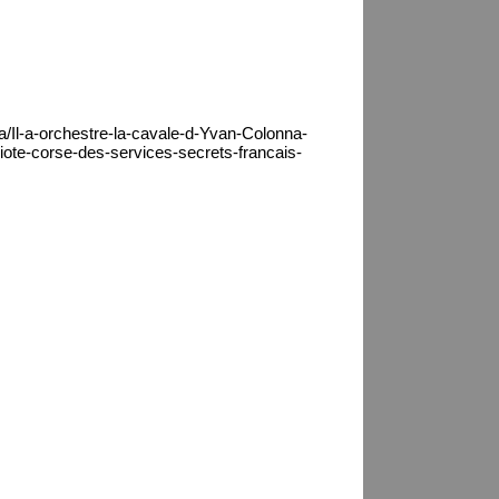
a/Il-a-orchestre-la-cavale-d-Yvan-Colonna-
iote-corse-des-services-secrets-francais-