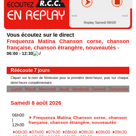
00:00
00:00
Replay Samedi 06h00
Vous écoutez sur le direct
Frequenza Matina Chanson corse, chanson
française, chanson ètrangère, nouveautès -
06:00 - 12:30
Réécoute 7 jours
Cliquer sur le nom de l'émission pour la première demi-heure, puis sur chaque
demi-heure complémentaire
Lundi
Mardi
Mercredi
Jeudi
Vendredi
Samedi
Dimanche
Samedi 8 août 2026
06h00
Frequenza Matina Chanson corse, chanson
|
française, chanson ètrangère, nouveautès
-
12h30
06h30
07h00
07h30
08h00
08h30
09h00
09h30