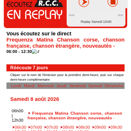
00:00
00:00
Replay Samedi 11h00
Vous écoutez sur le direct
Frequenza Matina Chanson corse, chanson
française, chanson ètrangère, nouveautès -
06:00 - 12:30
Réécoute 7 jours
Cliquer sur le nom de l'émission pour la première demi-heure, puis sur chaque
demi-heure complémentaire
Lundi
Mardi
Mercredi
Jeudi
Vendredi
Samedi
Dimanche
Samedi 8 août 2026
06h00
Frequenza Matina Chanson corse, chanson
|
française, chanson ètrangère, nouveautès
-
12h30
06h30
07h00
07h30
08h00
08h30
09h00
09h30